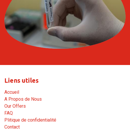
Liens utiles
A
ccueil
A Propos de Nous
Our Offer
s
FAQ
Plitique de confidentialité
Contact