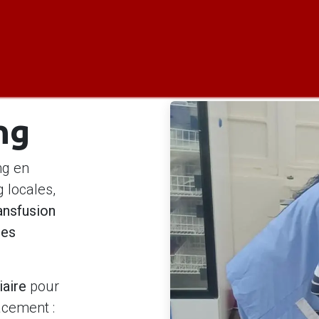
os de Nous
Nos activités
Contactez-Nous
ng
ng en
 locales,
ansfusion
ues
iaire
pour
acement :