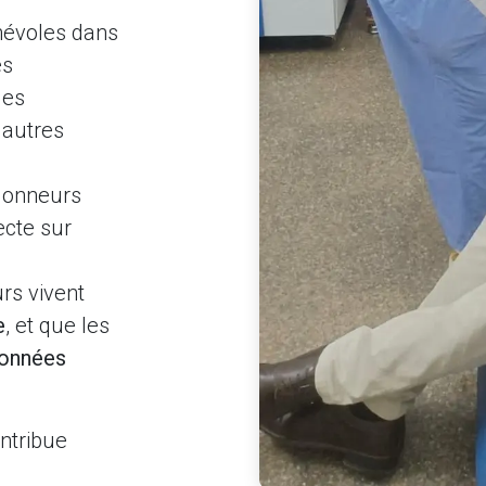
névoles dans
es
des
t autres
 donneurs
ecte sur
rs vivent
e
, et que les
ionnées
ntribue