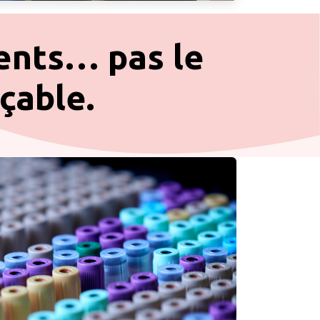
ents… pas le
çable.