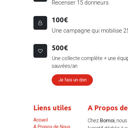
Recenser 15 donneurs
100€
Une campagne qui mobilise 25
500€
Une collecte complète + une équip
sauvées/an
Je fais un don
Liens utiles
A Propos d
A
ccueil
Chez
Bomoi
, nou
A Propos de Nous