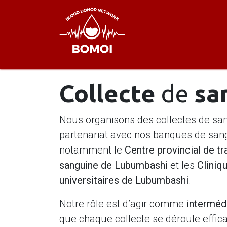
Se rendre au contenu
Accueil
A Prop
Collecte
de
sa
Nous organisons des collectes de sa
partenariat avec nos banques de sang
notamment le
Centre provincial de tr
sanguine de Lubumbashi
et les
Cliniq
universitaires de Lubumbashi
.
Notre rôle est d’agir comme
interméd
que chaque collecte se déroule effic